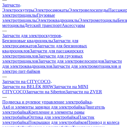
Запчасти
Электроскутеры
Электросамокаты
Электровелосипеды
Пассажир
электротрициклы
Грузовые
электротрициклы
Электроквадроциклы
Электромотоциклы
Бенз
мотоциклы
Детский транспорт
Аксессуары
—
Запчасти для электроскутеров
Бензиновые квадроциклы
Запчасти для
электросамокатов
Запчасти для бензиновых
квадроциклов
Запчасти для пассажирских
электротрициклов
Запчасти для грузовых
электротрициклов
Запчасти для электровелосипедов
Запчасти
для электроквадроциклов
Запчасти для электромотоциклов и
электро пит-байков
—
Запчасти на CITYCOCO
Запчасти на BELЁК 800W
Запчасти на MINI
CITYCOCO
Запчасти на Siberton
Запчасти на ZVER
—
Подвеска и рулевое управление электробайка
Акб и элементы зарядки для электробайка
Двигатель
электробайка
Крепление и элементы рамы
электробайка
Оптика для электробайка
Пластик
электробайка
Покрышки для электробайков
Привод и колеса