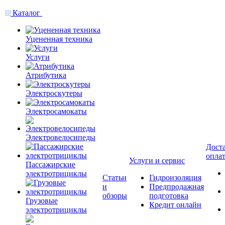
Каталог
Уцененная техника
Услуги
Атрибутика
Электроскутеры
Электросамокаты
Электровелосипеды
Доста
опла
Услуги и сервис
Пассажирские
электротрициклы
Статьи
Гидроизоляция
и
Предпродажная
обзоры
подготовка
Грузовые
Кредит онлайн
электротрициклы