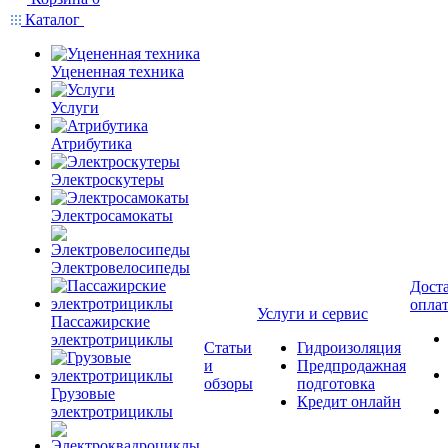
Каталог
Уцененная техника
Услуги
Атрибутика
Электроскутеры
Электросамокаты
Электровелосипеды
Доста
опла
Услуги и сервис
Пассажирские
электротрициклы
Статьи
Гидроизоляция
и
Предпродажная
обзоры
подготовка
Грузовые
Кредит онлайн
электротрициклы