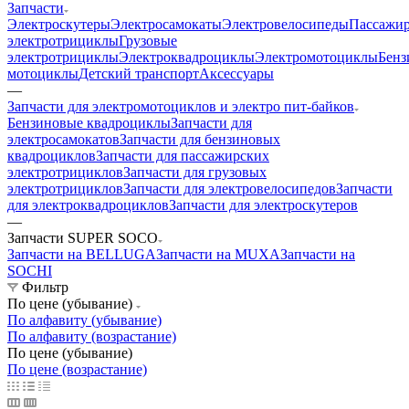
Запчасти
Электроскутеры
Электросамокаты
Электровелосипеды
Пассажир
электротрициклы
Грузовые
электротрициклы
Электроквадроциклы
Электромотоциклы
Бенз
мотоциклы
Детский транспорт
Аксессуары
—
Запчасти для электромотоциклов и электро пит-байков
Бензиновые квадроциклы
Запчасти для
электросамокатов
Запчасти для бензиновых
квадроциклов
Запчасти для пассажирских
электротрициклов
Запчасти для грузовых
электротрициклов
Запчасти для электровелосипедов
Запчасти
для электроквадроциклов
Запчасти для электроскутеров
—
Запчасти SUPER SOCO
Запчасти на BELLUGA
Запчасти на MUXA
Запчасти на
SOCHI
Фильтр
По цене (убывание)
По алфавиту (убывание)
По алфавиту (возрастание)
По цене (убывание)
По цене (возрастание)