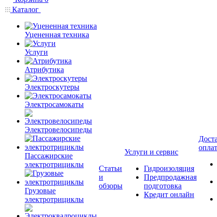
Каталог
Уцененная техника
Услуги
Атрибутика
Электроскутеры
Электросамокаты
Электровелосипеды
Доста
опла
Услуги и сервис
Пассажирские
электротрициклы
Статьи
Гидроизоляция
и
Предпродажная
обзоры
подготовка
Грузовые
Кредит онлайн
электротрициклы