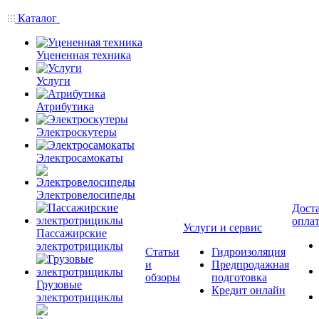
Каталог
Уцененная техника
Услуги
Атрибутика
Электроскутеры
Электросамокаты
Электровелосипеды
Доста
опла
Услуги и сервис
Пассажирские
электротрициклы
Статьи
Гидроизоляция
и
Предпродажная
обзоры
подготовка
Грузовые
Кредит онлайн
электротрициклы