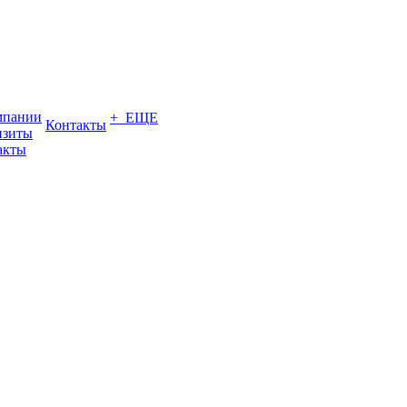
мпании
+ ЕЩЕ
Контакты
изиты
акты