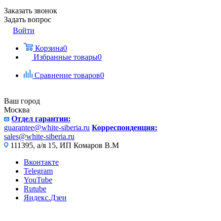
Заказать звонок
Задать вопрос
Войти
Корзина
0
Избранные товары
0
Сравнение товаров
0
Ваш город
Москва
Отдел гарантии:
guarantee@white-siberia.ru
Корреспонденция:
sales@white-siberia.ru
111395, а/я 15, ИП Комаров В.М
Вконтакте
Telegram
YouTube
Rutube
Яндекс.Дзен