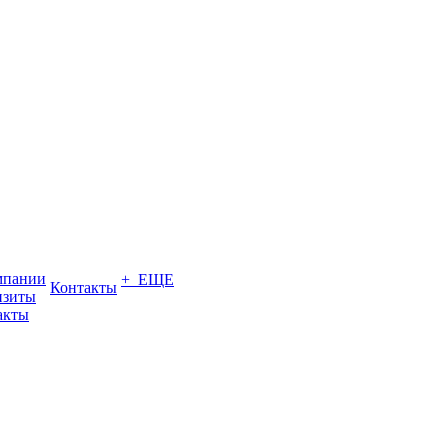
мпании
+ ЕЩЕ
Контакты
изиты
акты