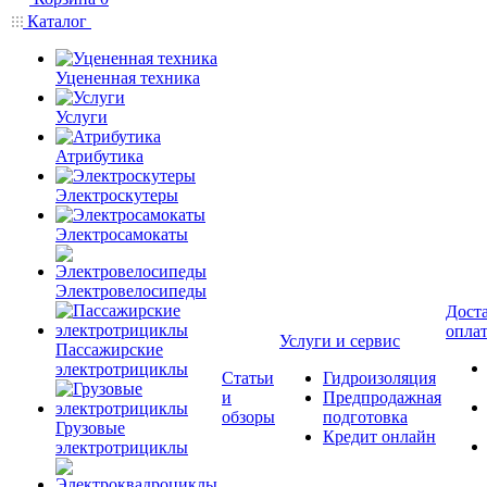
Каталог
Уцененная техника
Услуги
Атрибутика
Электроскутеры
Электросамокаты
Электровелосипеды
Доста
опла
Услуги и сервис
Пассажирские
электротрициклы
Статьи
Гидроизоляция
и
Предпродажная
обзоры
подготовка
Грузовые
Кредит онлайн
электротрициклы