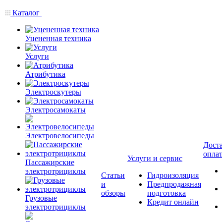
Каталог
Уцененная техника
Услуги
Атрибутика
Электроскутеры
Электросамокаты
Электровелосипеды
Доста
опла
Услуги и сервис
Пассажирские
электротрициклы
Статьи
Гидроизоляция
и
Предпродажная
обзоры
подготовка
Грузовые
Кредит онлайн
электротрициклы