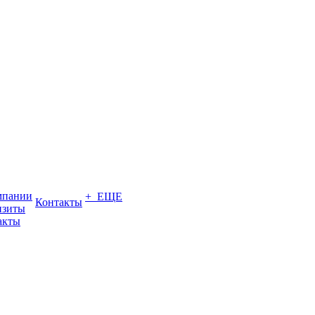
мпании
+ ЕЩЕ
Контакты
изиты
акты