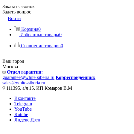
Заказать звонок
Задать вопрос
Войти
Корзина
0
Избранные товары
0
Сравнение товаров
0
Ваш город
Москва
Отдел гарантии:
guarantee@white-siberia.ru
Корреспонденция:
sales@white-siberia.ru
111395, а/я 15, ИП Комаров В.М
Вконтакте
Telegram
YouTube
Rutube
Яндекс.Дзен