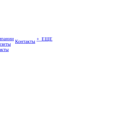
мпании
+ ЕЩЕ
Контакты
изиты
акты