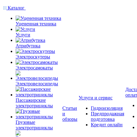
Каталог
Уцененная техника
Услуги
Атрибутика
Электроскутеры
Электросамокаты
Электровелосипеды
Доста
опла
Услуги и сервис
Пассажирские
электротрициклы
Статьи
Гидроизоляция
и
Предпродажная
обзоры
подготовка
Грузовые
Кредит онлайн
электротрициклы