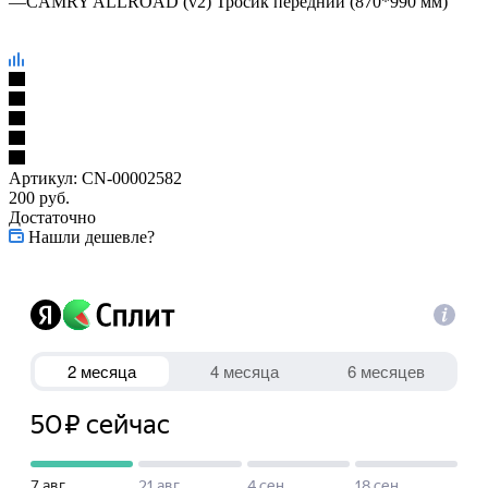
—
CAMRY ALLROAD (v2) Тросик передний (870*990 мм)
Артикул:
CN-00002582
200
руб.
Достаточно
Нашли дешевле?