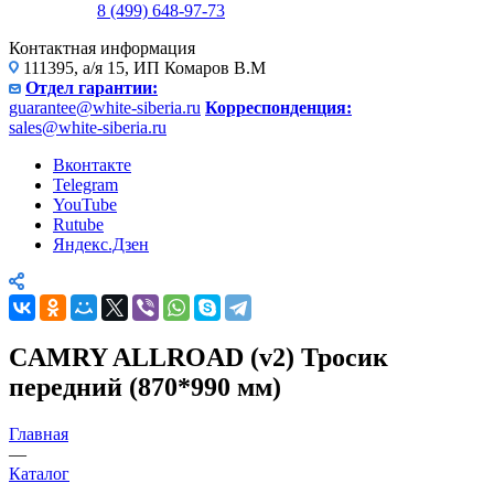
8 (499) 648-97-73
Контактная информация
111395, а/я 15, ИП Комаров В.М
Отдел гарантии:
guarantee@white-siberia.ru
Корреспонденция:
sales@white-siberia.ru
Вконтакте
Telegram
YouTube
Rutube
Яндекс.Дзен
CAMRY ALLROAD (v2) Тросик
передний (870*990 мм)
Главная
—
Каталог
—