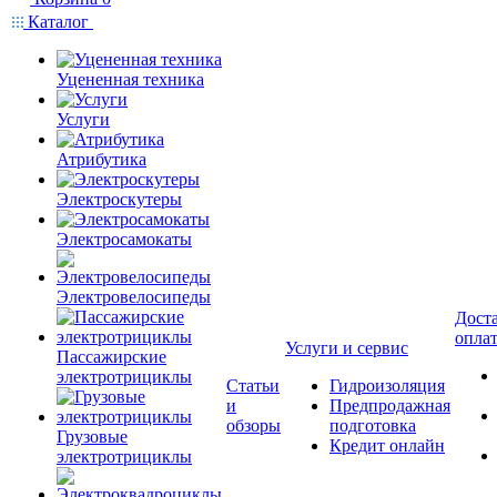
Каталог
Уцененная техника
Услуги
Атрибутика
Электроскутеры
Электросамокаты
Электровелосипеды
Доста
опла
Услуги и сервис
Пассажирские
электротрициклы
Статьи
Гидроизоляция
и
Предпродажная
обзоры
подготовка
Грузовые
Кредит онлайн
электротрициклы