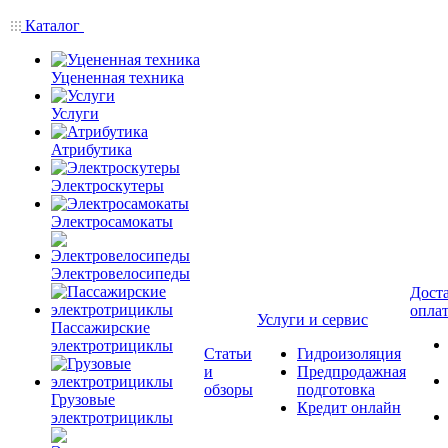
Каталог
Уцененная техника
Услуги
Атрибутика
Электроскутеры
Электросамокаты
Электровелосипеды
Доста
опла
Услуги и сервис
Пассажирские
электротрициклы
Статьи
Гидроизоляция
и
Предпродажная
обзоры
подготовка
Грузовые
Кредит онлайн
электротрициклы