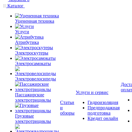
Каталог
Уцененная техника
Услуги
Атрибутика
Электроскутеры
Электросамокаты
Электровелосипеды
Доста
опла
Услуги и сервис
Пассажирские
электротрициклы
Статьи
Гидроизоляция
и
Предпродажная
обзоры
подготовка
Грузовые
Кредит онлайн
электротрициклы