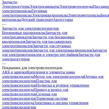
Запчасти
Электроскутеры
Электросамокаты
Электровелосипеды
Пассажир
электротрициклы
Грузовые
электротрициклы
Электроквадроциклы
Электромотоциклы
Бенз
мотоциклы
Детский транспорт
Аксессуары
—
Запчасти для электровелосипедов
Бензиновые квадроциклы
Запчасти для
электросамокатов
Запчасти для бензиновых
квадроциклов
Запчасти для пассажирских
электротрициклов
Запчасти для грузовых
электротрициклов
Запчасти для электроквадроциклов
Запчасти
для электромотоциклов и электро пит-байков
Запчасти для
электроскутеров
—
Покрышки для электровелосипедов
АКБ и зарядки
Крепления и элементы рамы
электровелосипеда
Мотор для электровелосипеда
Оптика для
электровелосипедов
Пластик для
электровелосипедов
Подвеска и рулевое управление
электровелосипеда
Привод и колеса для
электровелосипедов
Сиденья для
электровелосипедов
Тормозная система
электровелосипеда
Электрика и органы управления
электровелосипедов