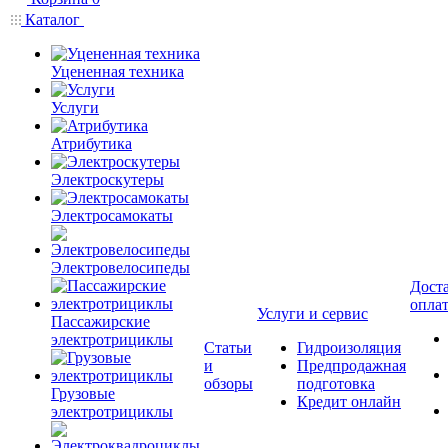
Каталог
Уцененная техника
Услуги
Атрибутика
Электроскутеры
Электросамокаты
Электровелосипеды
Доста
опла
Услуги и сервис
Пассажирские
электротрициклы
Статьи
Гидроизоляция
и
Предпродажная
обзоры
подготовка
Грузовые
Кредит онлайн
электротрициклы