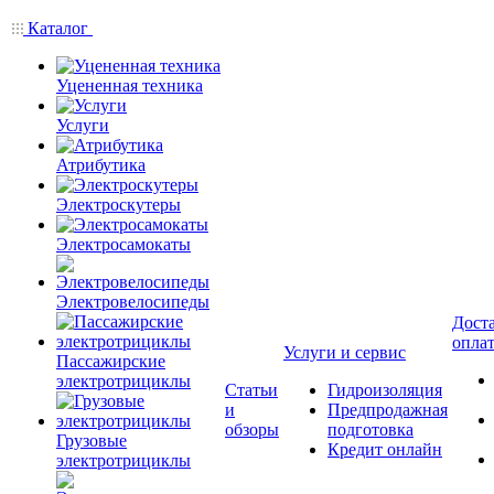
Каталог
Уцененная техника
Услуги
Атрибутика
Электроскутеры
Электросамокаты
Электровелосипеды
Доста
опла
Услуги и сервис
Пассажирские
электротрициклы
Статьи
Гидроизоляция
и
Предпродажная
обзоры
подготовка
Грузовые
Кредит онлайн
электротрициклы