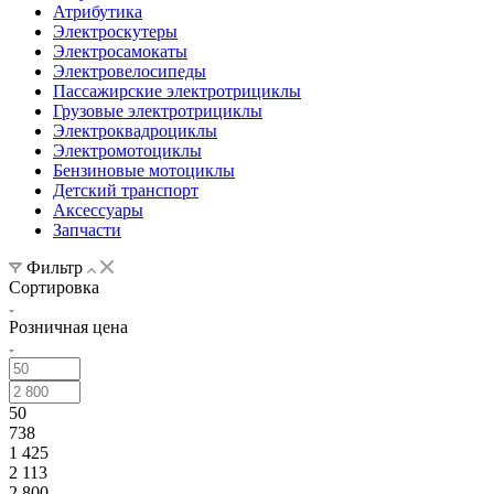
Атрибутика
Электроскутеры
Электросамокаты
Электровелосипеды
Пассажирские электротрициклы
Грузовые электротрициклы
Электроквадроциклы
Электромотоциклы
Бензиновые мотоциклы
Детский транспорт
Аксессуары
Запчасти
Фильтр
Сортировка
Розничная цена
50
738
1 425
2 113
2 800