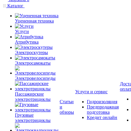
Каталог
Уцененная техника
Услуги
Атрибутика
Электроскутеры
Электросамокаты
Электровелосипеды
Доста
опла
Услуги и сервис
Пассажирские
электротрициклы
Статьи
Гидроизоляция
и
Предпродажная
обзоры
подготовка
Грузовые
Кредит онлайн
электротрициклы