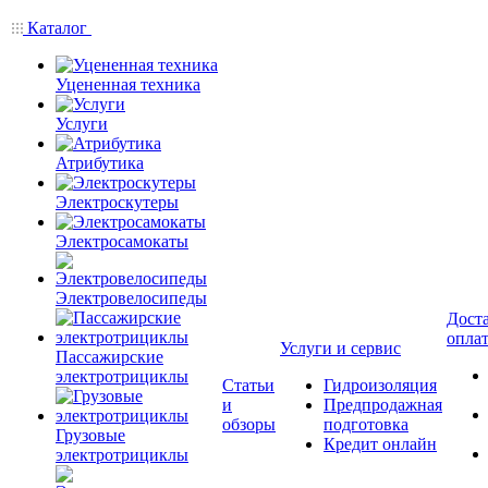
Каталог
Уцененная техника
Услуги
Атрибутика
Электроскутеры
Электросамокаты
Электровелосипеды
Доста
опла
Услуги и сервис
Пассажирские
электротрициклы
Статьи
Гидроизоляция
и
Предпродажная
обзоры
подготовка
Грузовые
Кредит онлайн
электротрициклы