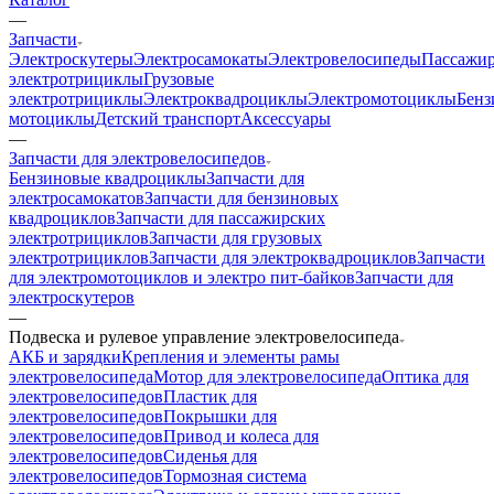
—
Запчасти
Электроскутеры
Электросамокаты
Электровелосипеды
Пассажир
электротрициклы
Грузовые
электротрициклы
Электроквадроциклы
Электромотоциклы
Бенз
мотоциклы
Детский транспорт
Аксессуары
—
Запчасти для электровелосипедов
Бензиновые квадроциклы
Запчасти для
электросамокатов
Запчасти для бензиновых
квадроциклов
Запчасти для пассажирских
электротрициклов
Запчасти для грузовых
электротрициклов
Запчасти для электроквадроциклов
Запчасти
для электромотоциклов и электро пит-байков
Запчасти для
электроскутеров
—
Подвеска и рулевое управление электровелосипеда
АКБ и зарядки
Крепления и элементы рамы
электровелосипеда
Мотор для электровелосипеда
Оптика для
электровелосипедов
Пластик для
электровелосипедов
Покрышки для
электровелосипедов
Привод и колеса для
электровелосипедов
Сиденья для
электровелосипедов
Тормозная система