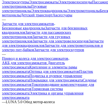
Электроскутеры
Электросамокаты
Электровелосипеды
Пассажир
электротрициклы
Грузовые
электротрициклы
Электроквадроциклы
Электромотоциклы
Бенз
мотоциклы
Детский транспорт
Аксессуары
—
Запчасти для электросамокатов
Бензиновые квадроциклы
Запчасти для бензиновых
квадроциклов
Запчасти для пассажирских
электротрициклов
Запчасти для грузовых
электротрициклов
Запчасти для электровелосипедов
Запчасти
для электроквадроциклов
Запчасти для электромотоциклов и
электро пит-байков
Запчасти для электроскутеров
—
Привод и колеса для электроссамокатов
АКБ для электросамокатов
Двигатель
электросамоката
Крепление и элементы рамы
электросамоката
Оптика для электросамокатов
Пластик
электросамоката
Подвеска и рулевое управление
электросамоката
Покрышки для электросамоката
Сиденье
электросамокатов
Токопроводящие комплектующие для
электросамокатов
Тормозная система
электросамоката
Электрика и органы управления
электросамоката
—
LUNA 5.0 Обод мотор-колеса