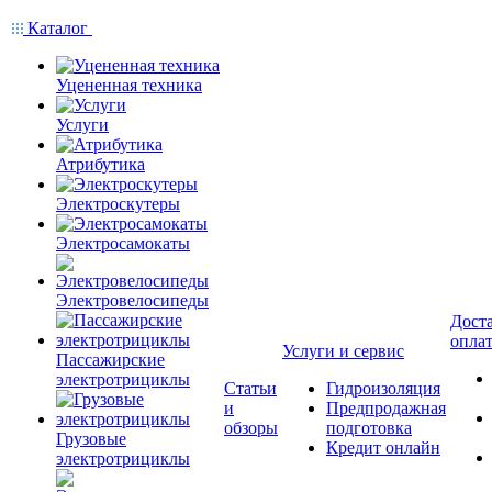
Каталог
Уцененная техника
Услуги
Атрибутика
Электроскутеры
Электросамокаты
Электровелосипеды
Доста
опла
Услуги и сервис
Пассажирские
электротрициклы
Статьи
Гидроизоляция
и
Предпродажная
обзоры
подготовка
Грузовые
Кредит онлайн
электротрициклы