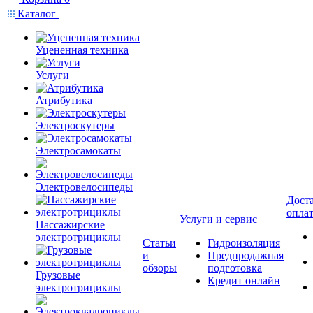
Каталог
Уцененная техника
Услуги
Атрибутика
Электроскутеры
Электросамокаты
Электровелосипеды
Доста
опла
Услуги и сервис
Пассажирские
электротрициклы
Статьи
Гидроизоляция
и
Предпродажная
обзоры
подготовка
Грузовые
Кредит онлайн
электротрициклы