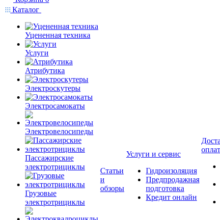
Каталог
Уцененная техника
Услуги
Атрибутика
Электроскутеры
Электросамокаты
Электровелосипеды
Доста
опла
Услуги и сервис
Пассажирские
электротрициклы
Статьи
Гидроизоляция
и
Предпродажная
обзоры
подготовка
Грузовые
Кредит онлайн
электротрициклы