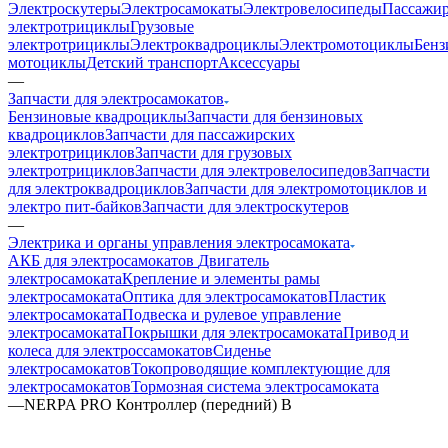
Электроскутеры
Электросамокаты
Электровелосипеды
Пассажир
электротрициклы
Грузовые
электротрициклы
Электроквадроциклы
Электромотоциклы
Бенз
мотоциклы
Детский транспорт
Аксессуары
—
Запчасти для электросамокатов
Бензиновые квадроциклы
Запчасти для бензиновых
квадроциклов
Запчасти для пассажирских
электротрициклов
Запчасти для грузовых
электротрициклов
Запчасти для электровелосипедов
Запчасти
для электроквадроциклов
Запчасти для электромотоциклов и
электро пит-байков
Запчасти для электроскутеров
—
Электрика и органы управления электросамоката
АКБ для электросамокатов
Двигатель
электросамоката
Крепление и элементы рамы
электросамоката
Оптика для электросамокатов
Пластик
электросамоката
Подвеска и рулевое управление
электросамоката
Покрышки для электросамоката
Привод и
колеса для электроссамокатов
Сиденье
электросамокатов
Токопроводящие комплектующие для
электросамокатов
Тормозная система электросамоката
—
NERPA PRO Контроллер (передний) B