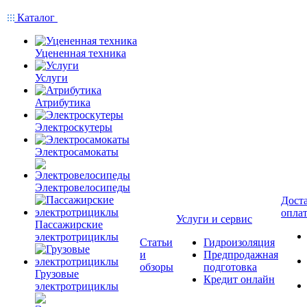
Каталог
Уцененная техника
Услуги
Атрибутика
Электроскутеры
Электросамокаты
Электровелосипеды
Доста
опла
Услуги и сервис
Пассажирские
электротрициклы
Статьи
Гидроизоляция
и
Предпродажная
обзоры
подготовка
Грузовые
Кредит онлайн
электротрициклы