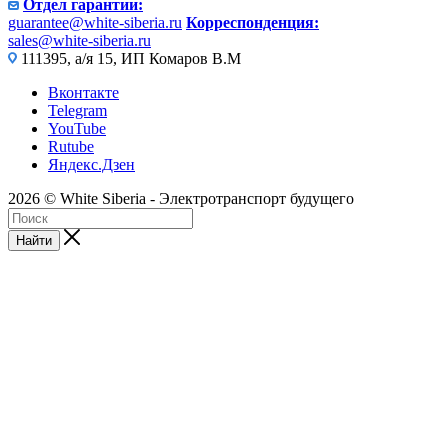
Отдел гарантии:
guarantee@white-siberia.ru
Корреспонденция:
sales@white-siberia.ru
111395, а/я 15, ИП Комаров В.М
Вконтакте
Telegram
YouTube
Rutube
Яндекс.Дзен
2026 © White Siberia - Электротранспорт будущего
Найти