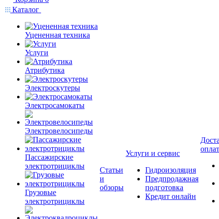
Каталог
Уцененная техника
Услуги
Атрибутика
Электроскутеры
Электросамокаты
Электровелосипеды
Доста
опла
Услуги и сервис
Пассажирские
электротрициклы
Статьи
Гидроизоляция
и
Предпродажная
обзоры
подготовка
Грузовые
Кредит онлайн
электротрициклы