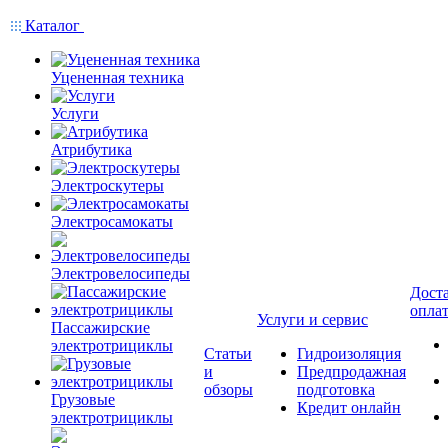
Каталог
Уцененная техника
Услуги
Атрибутика
Электроскутеры
Электросамокаты
Электровелосипеды
Доста
опла
Услуги и сервис
Пассажирские
электротрициклы
Статьи
Гидроизоляция
и
Предпродажная
обзоры
подготовка
Грузовые
Кредит онлайн
электротрициклы