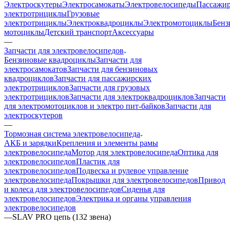
Электроскутеры
Электросамокаты
Электровелосипеды
Пассажир
электротрициклы
Грузовые
электротрициклы
Электроквадроциклы
Электромотоциклы
Бенз
мотоциклы
Детский транспорт
Аксессуары
—
Запчасти для электровелосипедов
Бензиновые квадроциклы
Запчасти для
электросамокатов
Запчасти для бензиновых
квадроциклов
Запчасти для пассажирских
электротрициклов
Запчасти для грузовых
электротрициклов
Запчасти для электроквадроциклов
Запчасти
для электромотоциклов и электро пит-байков
Запчасти для
электроскутеров
—
Тормозная система электровелосипеда
АКБ и зарядки
Крепления и элементы рамы
электровелосипеда
Мотор для электровелосипеда
Оптика для
электровелосипедов
Пластик для
электровелосипедов
Подвеска и рулевое управление
электровелосипеда
Покрышки для электровелосипедов
Привод
и колеса для электровелосипедов
Сиденья для
электровелосипедов
Электрика и органы управления
электровелосипедов
—
SLAV PRO цепь (132 звена)