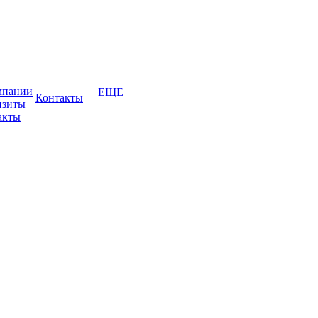
мпании
+ ЕЩЕ
Контакты
изиты
акты