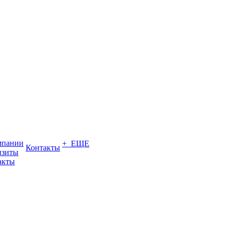
мпании
+ ЕЩЕ
Контакты
изиты
акты