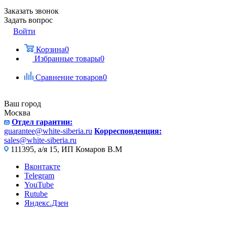
Заказать звонок
Задать вопрос
Войти
Корзина
0
Избранные товары
0
Сравнение товаров
0
Ваш город
Москва
Отдел гарантии:
guarantee@white-siberia.ru
Корреспонденция:
sales@white-siberia.ru
111395, а/я 15, ИП Комаров В.М
Вконтакте
Telegram
YouTube
Rutube
Яндекс.Дзен