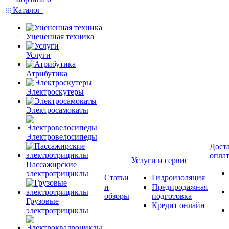
Каталог
Уцененная техника
Услуги
Атрибутика
Электроскутеры
Электросамокаты
Электровелосипеды
Доста
опла
Услуги и сервис
Пассажирские
электротрициклы
Статьи
Гидроизоляция
и
Предпродажная
обзоры
подготовка
Грузовые
Кредит онлайн
электротрициклы