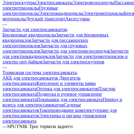
Электроскутеры
Электросамокаты
Электровелосипеды
Пассажир
электротрициклы
Грузовые
электротрициклы
Электроквадроциклы
Электромотоциклы
Бенз
мотоциклы
Детский транспорт
Аксессуары
—
Запчасти для электросамокатов
Бензиновые квадроциклы
Запчасти для бензиновых
квадроциклов
Запчасти для пассажирских
электротрициклов
Запчасти для грузовых
электротрициклов
Запчасти для электровелосипедов
Запчасти
для электроквадроциклов
Запчасти для электромотоциклов и
электро пит-байков
Запчасти для электроскутеров
—
Тормозная система электросамоката
АКБ для электросамокатов
Двигатель
электросамоката
Крепление и элементы рамы
электросамоката
Оптика для электросамокатов
Пластик
электросамоката
Подвеска и рулевое управление
электросамоката
Покрышки для электросамоката
Привод и
колеса для электроссамокатов
Сиденье
электросамокатов
Токопроводящие комплектующие для
электросамокатов
Электрика и органы управления
электросамоката
—
SPUTNIK Трос тормоза заднего