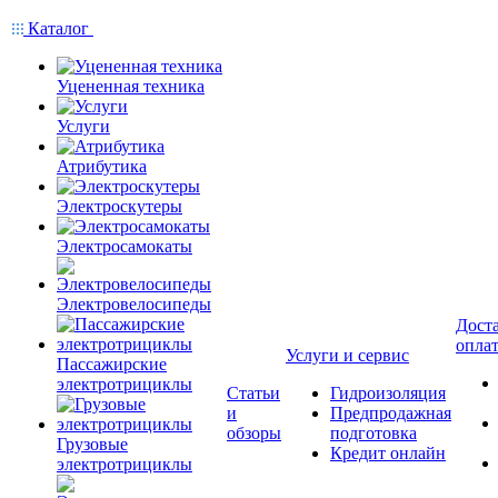
Каталог
Уцененная техника
Услуги
Атрибутика
Электроскутеры
Электросамокаты
Электровелосипеды
Доста
опла
Услуги и сервис
Пассажирские
электротрициклы
Статьи
Гидроизоляция
и
Предпродажная
обзоры
подготовка
Грузовые
Кредит онлайн
электротрициклы