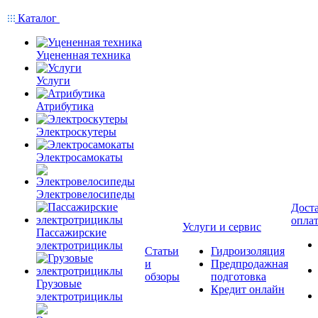
Каталог
Уцененная техника
Услуги
Атрибутика
Электроскутеры
Электросамокаты
Электровелосипеды
Доста
опла
Услуги и сервис
Пассажирские
электротрициклы
Статьи
Гидроизоляция
и
Предпродажная
обзоры
подготовка
Грузовые
Кредит онлайн
электротрициклы