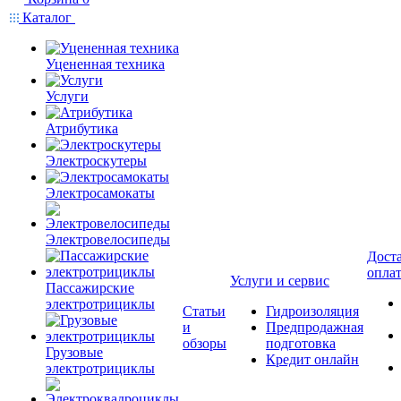
Каталог
Уцененная техника
Услуги
Атрибутика
Электроскутеры
Электросамокаты
Электровелосипеды
Доста
опла
Услуги и сервис
Пассажирские
электротрициклы
Статьи
Гидроизоляция
и
Предпродажная
обзоры
подготовка
Грузовые
Кредит онлайн
электротрициклы