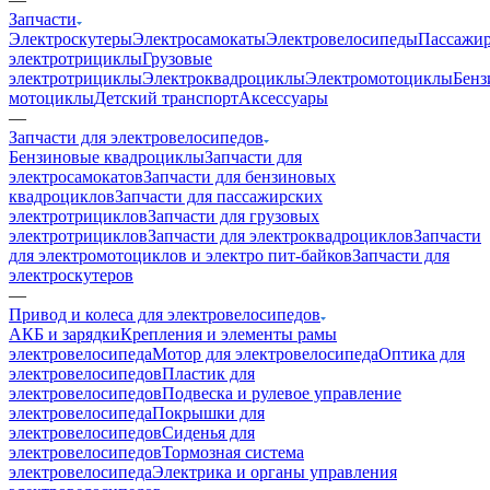
Запчасти
Электроскутеры
Электросамокаты
Электровелосипеды
Пассажир
электротрициклы
Грузовые
электротрициклы
Электроквадроциклы
Электромотоциклы
Бенз
мотоциклы
Детский транспорт
Аксессуары
—
Запчасти для электровелосипедов
Бензиновые квадроциклы
Запчасти для
электросамокатов
Запчасти для бензиновых
квадроциклов
Запчасти для пассажирских
электротрициклов
Запчасти для грузовых
электротрициклов
Запчасти для электроквадроциклов
Запчасти
для электромотоциклов и электро пит-байков
Запчасти для
электроскутеров
—
Привод и колеса для электровелосипедов
АКБ и зарядки
Крепления и элементы рамы
электровелосипеда
Мотор для электровелосипеда
Оптика для
электровелосипедов
Пластик для
электровелосипедов
Подвеска и рулевое управление
электровелосипеда
Покрышки для
электровелосипедов
Сиденья для
электровелосипедов
Тормозная система
электровелосипеда
Электрика и органы управления