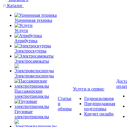
Каталог
Уцененная техника
Услуги
Атрибутика
Электроскутеры
Электросамокаты
Электровелосипеды
Доста
опла
Услуги и сервис
Пассажирские
электротрициклы
Статьи
Гидроизоляция
и
Предпродажная
обзоры
подготовка
Грузовые
Кредит онлайн
электротрициклы