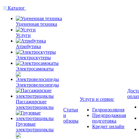
Каталог
Уцененная техника
Услуги
Атрибутика
Электроскутеры
Электросамокаты
Электровелосипеды
Доста
опла
Услуги и сервис
Пассажирские
электротрициклы
Статьи
Гидроизоляция
и
Предпродажная
обзоры
подготовка
Грузовые
Кредит онлайн
электротрициклы