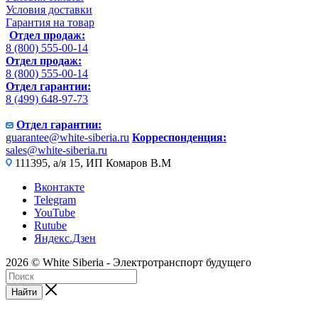
Условия доставки
Гарантия на товар
Отдел продаж:
8 (800) 555-00-14
Отдел продаж:
8 (800) 555-00-14
Отдел гарантии:
8 (499) 648-97-73
Отдел гарантии:
guarantee@white-siberia.ru
Корреспонденция:
sales@white-siberia.ru
111395, а/я 15, ИП Комаров В.М
Вконтакте
Telegram
YouTube
Rutube
Яндекс.Дзен
2026 © White Siberia - Электротранспорт будущего
Найти